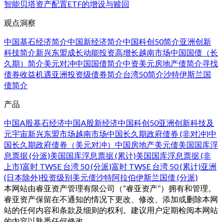
智能贝塔
资产配置
ETF的增设与赎回
观点洞察
中国基石经济简介
中国新经济简介
中国科创50简介
亚洲创新
科技简介
新兴东盟成长动能
投资高增长越南市场
中国国债（长
久期）简介
美元对冲中国国债简介
中资美元房地产债简介
寻找
债券收益机遇
亚洲投资级债券简介
台湾50简介
沙特伊斯兰国
债简介
产品
中国A股基石经济
中国A股新经济
中国科创50
亚洲创新科技及
元宇宙
新兴东盟市场
越南市场
中国长久期政府债券 (非对冲)
中
国长久期政府债券（美元对冲）
中国房地产美元债
美国国库浮
息票据 (分派)
美国国库浮息票据 (累计)
美国国库浮息票据 (非
上市)
富时 TWSE 台湾 50 (分派)
富时 TWSE 台湾 50 (累计)
亚洲
(日本除外)投资级别美元债
沙特阿拉伯伊斯兰国债 (分派)
本网站由睿亚资产管理有限公司（“睿亚资产”）拥有和管理。
睿亚资产保留在不通知的情况下更改、修改、添加或删除本网
站的任何内容和条款及细则的权利。建议用户定期检阅本网站
的内容以熟悉任何修改。