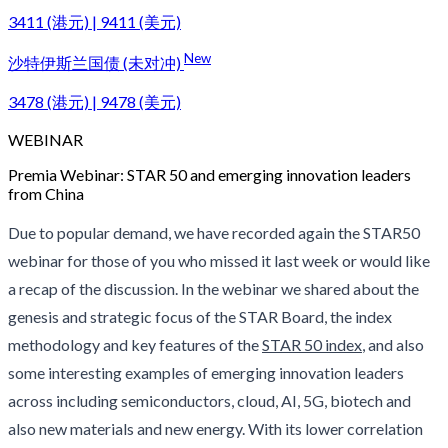
3411 (港元) | 9411 (美元)
New
沙特伊斯兰国债 (未对冲)
3478 (港元) | 9478 (美元)
WEBINAR
Premia Webinar: STAR 50 and emerging innovation leaders
from China
Due to popular demand, we have recorded again the STAR50
webinar for those of you who missed it last week or would like
a recap of the discussion. In the webinar we shared about the
genesis and strategic focus of the STAR Board, the index
methodology and key features of the
STAR 50 index
, and also
some interesting examples of emerging innovation leaders
across including semiconductors, cloud, AI, 5G, biotech and
also new materials and new energy. With its lower correlation