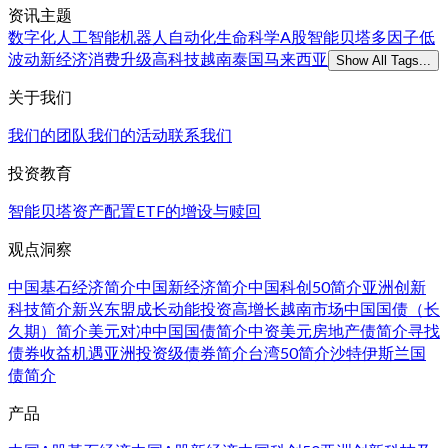
资讯主题
数字化
人工智能
机器人
自动化
生命科学
A股
智能贝塔
多因子
低
波动
新经济
消费升级
高科技
越南
泰国
马来西亚
Show All Tags...
关于我们
我们的团队
我们的活动
联系我们
投资教育
智能贝塔
资产配置
ETF的增设与赎回
观点洞察
中国基石经济简介
中国新经济简介
中国科创50简介
亚洲创新
科技简介
新兴东盟成长动能
投资高增长越南市场
中国国债（长
久期）简介
美元对冲中国国债简介
中资美元房地产债简介
寻找
债券收益机遇
亚洲投资级债券简介
台湾50简介
沙特伊斯兰国
债简介
产品