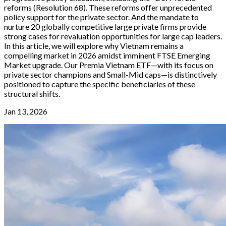
reforms (Resolution 68). These reforms offer unprecedented
policy support for the private sector. And the mandate to
nurture 20 globally competitive large private firms provide
strong cases for revaluation opportunities for large cap leaders.
In this article, we will explore why Vietnam remains a
compelling market in 2026 amidst imminent FTSE Emerging
Market upgrade. Our Premia Vietnam ETF—with its focus on
private sector champions and Small-Mid caps—is distinctively
positioned to capture the specific beneficiaries of these
structural shifts.
Jan 13, 2026