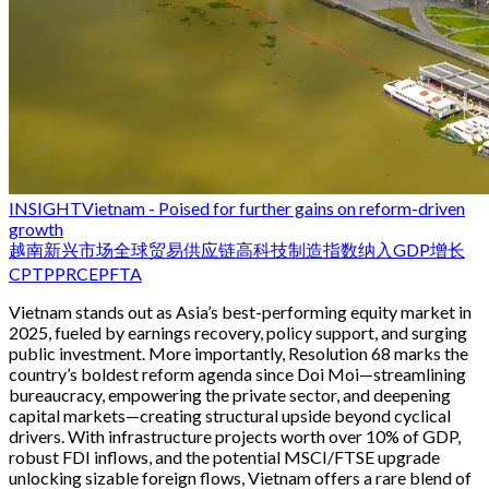
INSIGHT
Vietnam - Poised for further gains on reform-driven
growth
越南
新兴市场
全球贸易
供应链
高科技制造
指数纳入
GDP增长
CPTPP
RCEP
FTA
Vietnam stands out as Asia’s best-performing equity market in
2025, fueled by earnings recovery, policy support, and surging
public investment. More importantly, Resolution 68 marks the
country’s boldest reform agenda since Doi Moi—streamlining
bureaucracy, empowering the private sector, and deepening
capital markets—creating structural upside beyond cyclical
drivers. With infrastructure projects worth over 10% of GDP,
robust FDI inflows, and the potential MSCI/FTSE upgrade
unlocking sizable foreign flows, Vietnam offers a rare blend of