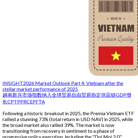
INSIGHT
2026 Market Outlook Part 4: Vietnam after the
stellar market performance of 2025
越南
新兴市场
指数纳入
全球贸易
自由贸易协定
供应链
GDP增
长
CPTPP
RCEP
FTA
Following a historic breakout in 2025, the Premia Vietnam ETF
rallied a stunning 73% (total return in USD NAV) in 2025, while
the broad market also rallied 39%. The market is now
transitioning from recovery in sentiment to a phase of
progressive policy execution, including the "Doi Moi 2.0"