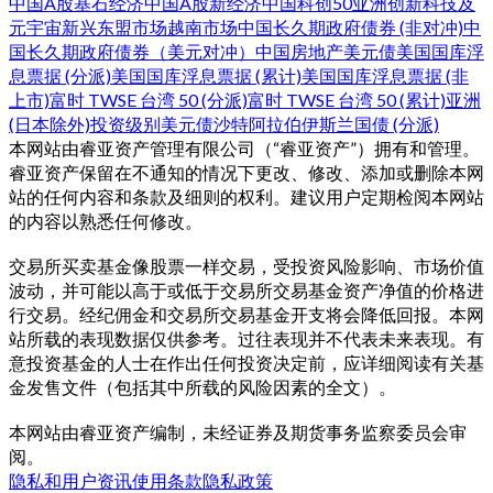
中国A股基石经济
中国A股新经济
中国科创50
亚洲创新科技及
元宇宙
新兴东盟市场
越南市场
中国长久期政府债券 (非对冲)
中
国长久期政府债券（美元对冲）
中国房地产美元债
美国国库浮
息票据 (分派)
美国国库浮息票据 (累计)
美国国库浮息票据 (非
上市)
富时 TWSE 台湾 50 (分派)
富时 TWSE 台湾 50 (累计)
亚洲
(日本除外)投资级别美元债
沙特阿拉伯伊斯兰国债 (分派)
本网站由睿亚资产管理有限公司（“睿亚资产”）拥有和管理。
睿亚资产保留在不通知的情况下更改、修改、添加或删除本网
站的任何内容和条款及细则的权利。建议用户定期检阅本网站
的内容以熟悉任何修改。
交易所买卖基金像股票一样交易，受投资风险影响、市场价值
波动，并可能以高于或低于交易所交易基金资产净值的价格进
行交易。经纪佣金和交易所交易基金开支将会降低回报。本网
站所载的表现数据仅供参考。过往表现并不代表未来表现。有
意投资基金的人士在作出任何投资决定前，应详细阅读有关基
金发售文件（包括其中所载的风险因素的全文）。
本网站由睿亚资产编制，未经证券及期货事务监察委员会审
阅。
隐私和用户资讯
使用条款
隐私政策