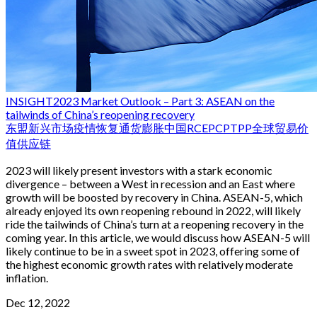
INSIGHT
2023 Market Outlook – Part 3: ASEAN on the
tailwinds of China’s reopening recovery
东盟
新兴市场
疫情恢复
通货膨胀
中国
RCEP
CPTPP
全球贸易
价
值
供应链
2023 will likely present investors with a stark economic
divergence – between a West in recession and an East where
growth will be boosted by recovery in China. ASEAN-5, which
already enjoyed its own reopening rebound in 2022, will likely
ride the tailwinds of China’s turn at a reopening recovery in the
coming year. In this article, we would discuss how ASEAN-5 will
likely continue to be in a sweet spot in 2023, offering some of
the highest economic growth rates with relatively moderate
inflation.
Dec 12, 2022